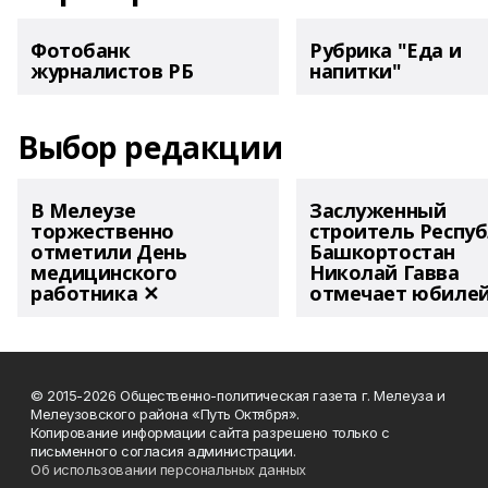
Фотобанк
Рубрика "Еда и
журналистов РБ
напитки"
Выбор редакции
В Мелеузе
Заслуженный
торжественно
строитель Респу
отметили День
Башкортостан
медицинского
Николай Гавва
работника ✕
отмечает юбиле
© 2015-2026 Общественно-политическая газета г. Мелеуза и
Мелеузовского района «Путь Октября».
Копирование информации сайта разрешено только с
письменного согласия администрации.
Об использовании персональных данных