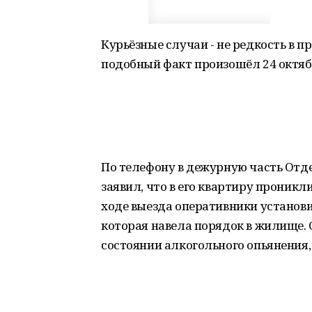
Курьёзные случаи - не редкость в 
подобный факт произошёл 24 октября
По телефону в дежурную часть Отде
заявил, что в его квартиру проникл
ходе выезда оперативники установил
которая навела порядок в жилище. 
состоянии алкогольного опьянения, 