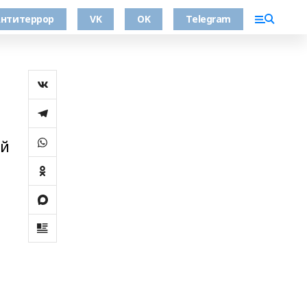
нтитеррор
VK
OK
Telegram
ой