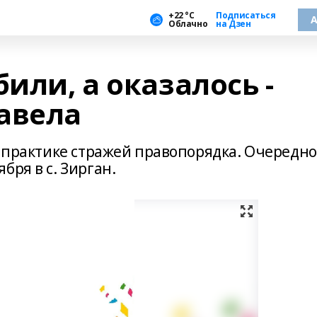
+22 °С
Подписаться
А
Облачно
на Дзен
били, а оказалось -
авела
в практике стражей правопорядка. Очередн
бря в с. Зирган.