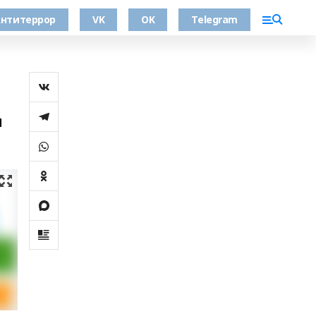
нтитеррор
VK
OK
Telegram
и