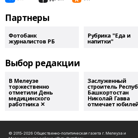
Партнеры
Фотобанк
Рубрика "Еда и
журналистов РБ
напитки"
Выбор редакции
В Мелеузе
Заслуженный
торжественно
строитель Респу
отметили День
Башкортостан
медицинского
Николай Гавва
работника ✕
отмечает юбиле
© 2015-2026 Общественно-политическая газета г. Мелеуза и