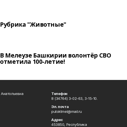
Рубрика "Животные"
В Мелеузе Башкирии волонтёр СВО
отметила 100-летие!
а Анатольевна
Телефон
8 (34764) 3-02-63, 3-15-10.
Эл. почта
putoktmel@mail.ru
Адрес
453850, Республика