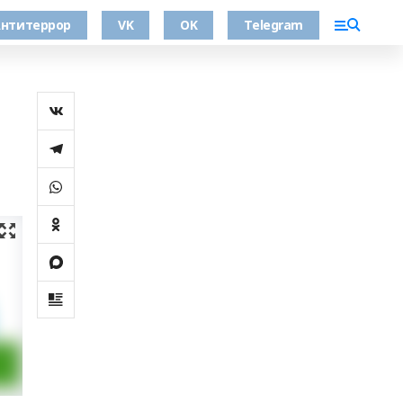
нтитеррор
VK
OK
Telegram