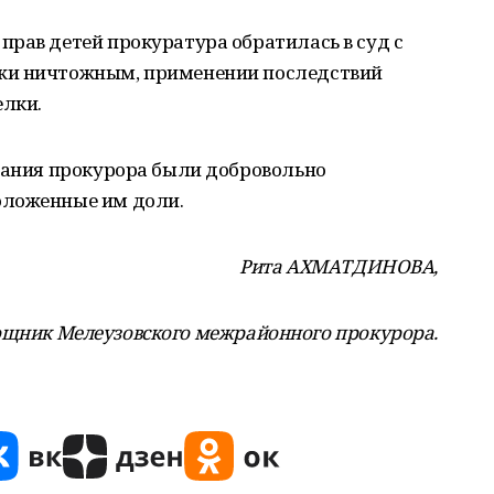
рав детей прокуратура обратилась в суд с
жи ничтожным, применении последствий
елки.
ования прокурора были добровольно
оложенные им доли.
Рита АХМАТДИНОВА,
щник Мелеузовского межрайонного прокурора.