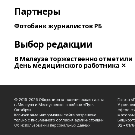
Партнеры
Фотобанк журналистов РБ
Выбор редакции
В Мелеузе торжественно отметили
День медицинского работника ✕
© 2015-2026 Общественно-политическая газета
Газета «
г. Мелеуза и Мелеузовского района «Путь
Управлен
Октября».
сфере св
Копирование информации сайта разрешено
массовых
только с письменного согласия администрации.
Башкорто
Об использовании персональных данных
02 - 0178