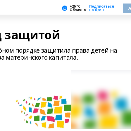
+26 °С
Подписаться
А
Облачно
на Дзен
д защитой
ебном порядке защитила права детей на
ва материнского капитала.