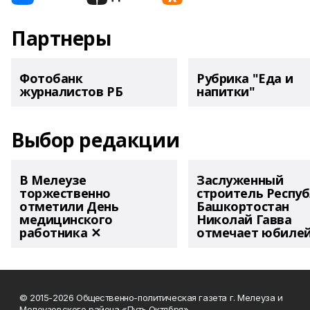
Партнеры
Фотобанк
Рубрика "Еда и
журналистов РБ
напитки"
Выбор редакции
В Мелеузе
Заслуженный
торжественно
строитель Респу
отметили День
Башкортостан
медицинского
Николай Гавва
работника ✕
отмечает юбиле
© 2015-2026 Общественно-политическая газета г. Мелеуза и
Мелеузовского района «Путь Октября».