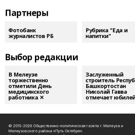
Партнеры
Фотобанк
Рубрика "Еда и
журналистов РБ
напитки"
Выбор редакции
В Мелеузе
Заслуженный
торжественно
строитель Респу
отметили День
Башкортостан
медицинского
Николай Гавва
работника ✕
отмечает юбиле
© 2015-2026 Общественно-политическая газета г. Мелеуза и
Мелеузовского района «Путь Октября».