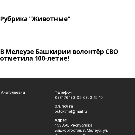
Рубрика "Животные"
В Мелеузе Башкирии волонтёр СВО
отметила 100-летие!
а Анатольевна
Телефон
8 (34764) 3-02-63, 3-15-10.
Эл. почта
putoktmel@mail.ru
Адрес
453850, Республика
Башкортостан, г. Мелеуз, ул.