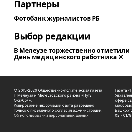
Партнеры
Фотобанк журналистов РБ
Выбор редакции
В Мелеузе торжественно отметили
День медицинского работника ✕
© 2015-2026 Общественно-политическая газета
Газета «
г. Мелеуза и Мелеузовского района «Путь
Управлен
Октября».
сфере св
Копирование информации сайта разрешено
массовых
только с письменного согласия администрации.
Башкорто
Об использовании персональных данных
02 - 0178