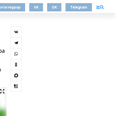
нтитеррор
VK
OK
Telegram
ра
а