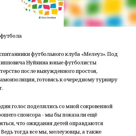
 футбола
оспитанники футбольного клуба «Мелеуз». Под
липповича Нуйкина юные футболисты
терство после вынужденного простоя,
самоизоляции, готовясь к очередному турниру
т.
один голос поделились со мной сокровенной
рошего спонсора - мы бы показали ещё
яться, что ожидания детей оправдаются
едь тогда все мы, мелеузовцы, а также