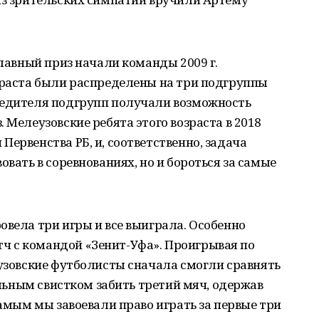
главный приз начали команды 2009 г.
зраста были распределены на три подгруппы
бедителя подгрупп получали возможность
 Мелеузовские ребята этого возраста в 2018
ервенства РБ, и, соответственно, задача
овать в соревнованиях, но и бороться за самые
овела три игры и все выиграла. Особенно
 с командой «Зенит-Уфа». Проигрывая по
еузовские футболисты сначала смогли сравнять
нальным свистком забить третий мяч, одержав
самым мы завоевали право играть за первые три