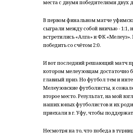
места с двумя победителями двух д
В первом финальном матче уфимск
сыграли между собой вничью - 1:1, 
встретились «Алга» и ФК «Мелеуз».
победить со счётом 2:0.
И вот последний решающий матч пр
котором мелеузовцам достаточно б
главный приз. Но футбол тем и инт
Мелеузовские футболисты, к сожален
второе место. Результат, на мой вз
наших юных футболистов и их роди
приехали в г. Уфу, чтобы поддержат
Несмотря на то, что победа в турн