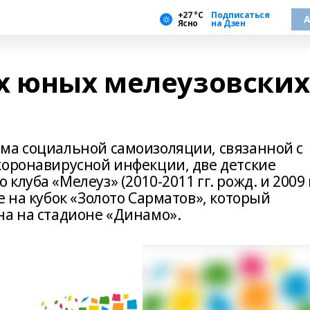
+27 °С
Подписаться
А
Ясно
на Дзен
х юных мелеузовских
ма социальной самоизоляции, связанной с
коронавирусной инфекции, две детские
луба «Мелеуз» (2010-2011 гг. рожд. и 2009 
е на кубок «Золото Сарматов», который
на на стадионе «Динамо».