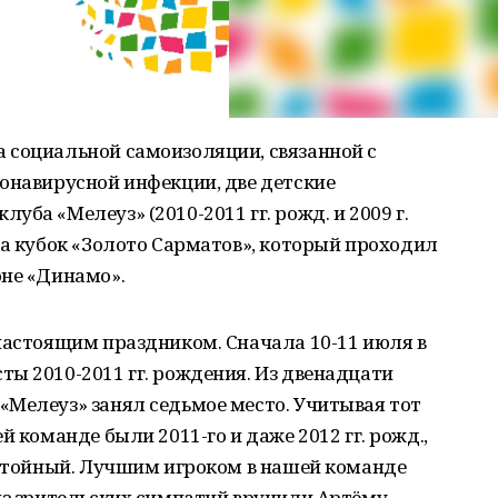
 социальной самоизоляции, связанной с
онавирусной инфекции, две детские
ба «Мелеуз» (2010-2011 гг. рожд. и 2009 г.
на кубок «Золото Сарматов», который проходил
оне «Динамо».
настоящим праздником. Сначала 10-11 июля в
ы 2010-2011 гг. рождения. Из двенадцати
«Мелеуз» занял седьмое место. Учитывая тот
й команде были 2011-го и даже 2012 гг. рожд.,
остойный. Лучшим игроком в нашей команде
из зрительских симпатий вручили Артёму