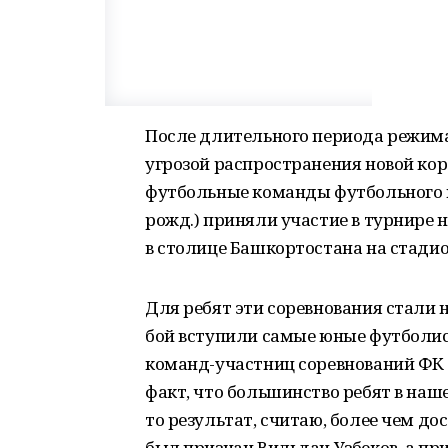
После длительного периода режима
угрозой распространения новой кор
футбольные команды футбольного клу
рожд.) приняли участие в турнире 
в столице Башкортостана на стади
Для ребят эти соревнования стали 
бой вступили самые юные футболист
команд-участниц соревнований ФК 
факт, что большинство ребят в наше
то результат, считаю, более чем д
был признан Вильдан Узбеков, а пр