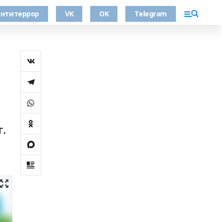
нтитеррор
VK
OK
Telegram
г.