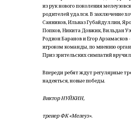
из рук нового поколения мелеузовск
родителей удался. В заключение хоч
Санников, Ильназ Губайдуллин, Яр
Попков, Никита Довжик, Вильдан Уз
Родион Баранов и Егор Арзамасков 
игроком команды, по мнению орган
Приз зрительских симпатий вручил
Впереди ребят ждут регулярные тре
надеяться, новые победы.
Виктор НУЙКИН,
тренер ФК «Мелеуз».