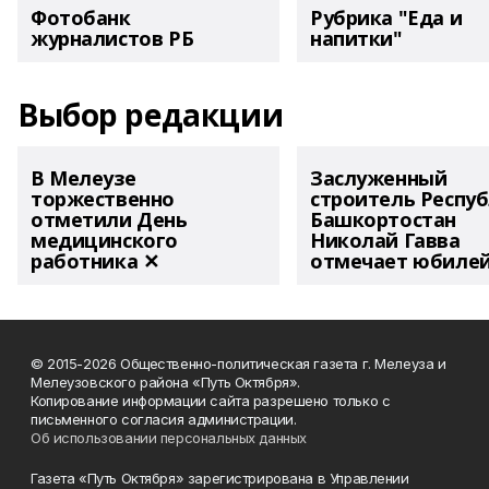
Фотобанк
Рубрика "Еда и
журналистов РБ
напитки"
Выбор редакции
В Мелеузе
Заслуженный
торжественно
строитель Респу
отметили День
Башкортостан
медицинского
Николай Гавва
работника ✕
отмечает юбиле
© 2015-2026 Общественно-политическая газета г. Мелеуза и
Мелеузовского района «Путь Октября».
Копирование информации сайта разрешено только с
письменного согласия администрации.
Об использовании персональных данных
Газета «Путь Октября» зарегистрирована в Управлении