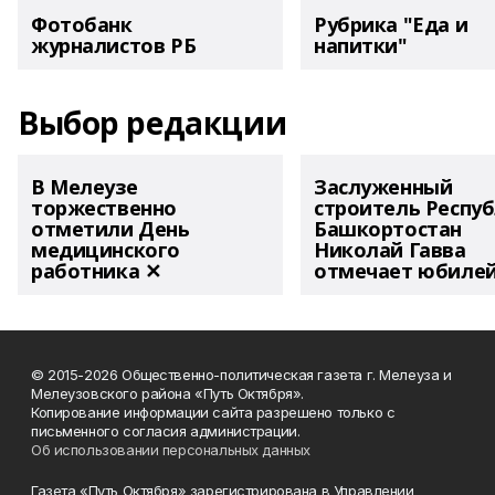
Фотобанк
Рубрика "Еда и
журналистов РБ
напитки"
Выбор редакции
В Мелеузе
Заслуженный
торжественно
строитель Респу
отметили День
Башкортостан
медицинского
Николай Гавва
работника ✕
отмечает юбиле
© 2015-2026 Общественно-политическая газета г. Мелеуза и
Мелеузовского района «Путь Октября».
Копирование информации сайта разрешено только с
письменного согласия администрации.
Об использовании персональных данных
Газета «Путь Октября» зарегистрирована в Управлении