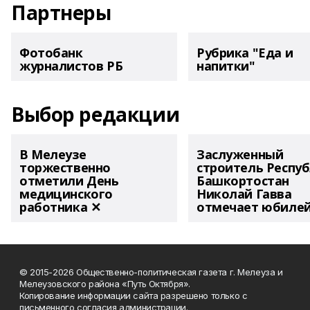
Партнеры
Фотобанк
Рубрика "Еда и
журналистов РБ
напитки"
Выбор редакции
В Мелеузе
Заслуженный
торжественно
строитель Респу
отметили День
Башкортостан
медицинского
Николай Гавва
работника ✕
отмечает юбиле
© 2015-2026 Общественно-политическая газета г. Мелеуза и
Мелеузовского района «Путь Октября».
Копирование информации сайта разрешено только с
письменного согласия администрации.