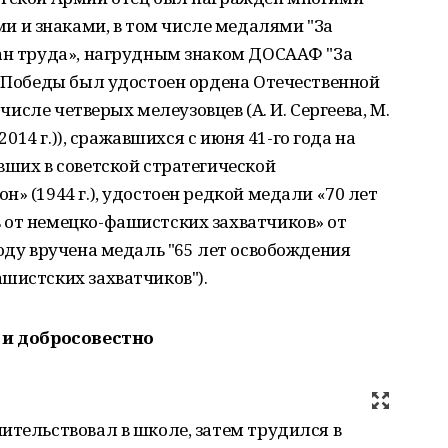
 и знаками, в том числе медалями "За
ран труда», нагрудным знаком ДОСААФ "За
я Победы был удостоен ордена Отечественной
 числе четверых мелеузовцев (А. И. Сергеева, М.
 2014 г.)), сражавшихся с июня 41-го года на
вших в советской стратегической
» (1944 г.), удостоен редкой медали «70 лет
 от немецко-фашистских захватчиков» от
году вручена медаль "65 лет освобождения
шистских захватчиков").
о и добросовестно
ительствовал в школе, затем трудился в