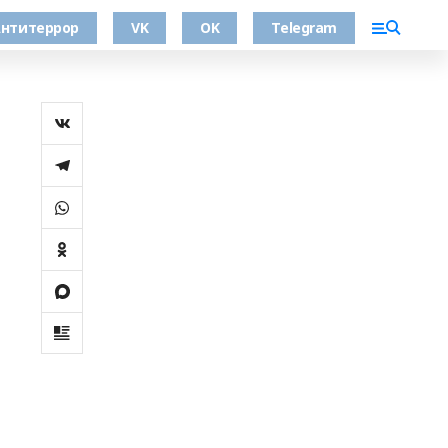
нтитеррор
VK
OK
Telegram