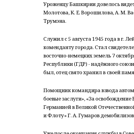
Уроженцу Башкирии довелось видеть 
Молотова, К. Е. Ворошилова, А. М. 
Трумэна.
Служил с 5 августа 1945 года в г. 
коменданту города. Стал свидетеле
восточно-немецких земель 7 октяб
Республики (ГДР) - надёжного союз
был, отец свято хранил в своей па
Помощник командира взвода автома
боевые заслуги», «За освобождение 
Германией в Великой Отечественной 
и Флоту» Г. А. Гумаров демобилизов
Уже после окончания службы в Сов