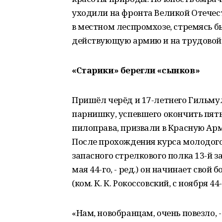
уходили на фронта Великой Отечес
в местном леспромхозе, стремясь 
действующую армию и на трудовой
«Старики» берегли «сынков»
Пришёл черёд и 17-летнего Гильмул
парнишку, успевшего окончить пять
пилоправа, призвали в Красную Арм
После прохождения курса молодого б
запасного стрелкового полка 13-й з
мая 44-го, - ред.) он начинает свой 
(ком. К. К. Рокоссовский, с ноября 44-г
«Нам, новобранцам, очень повезло, -