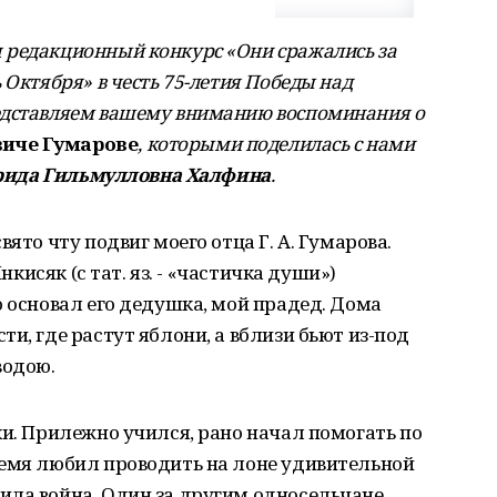
 редакционный конкурс «Они сражались за
 Октября» в честь 75-летия Победы над
едставляем вашему вниманию воспоминания о
иче Гумарове
, которыми поделилась с нами
ида Гильмулловна Халфина
.
ято чту подвиг моего отца Г. А. Гумарова.
нкисяк (с тат. яз. - «частичка души»)
ю основал его дедушка, мой прадед. Дома
и, где растут яблони, а вблизи бьют из-под
водою.
ки. Прилежно учился, рано начал помогать по
ремя любил проводить на лоне удивительной
ила война. Один за другим односельчане