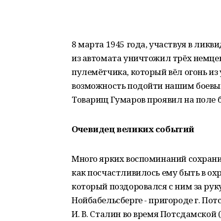
8 марта 1945 года, участвуя в лик
из автомата уничтожил трёх немце
пулемётчика, который вёл огонь и
возможность подойти нашим боевы
Товарищ Гумаров проявил на поле б
Очевидец великих событий
Много ярких воспоминаний сохранил
как посчастливилось ему быть в охр
который поздоровался с ним за руку
Нойбабельсберге - пригороде г. По
И. В. Сталин во время Потсдамской (