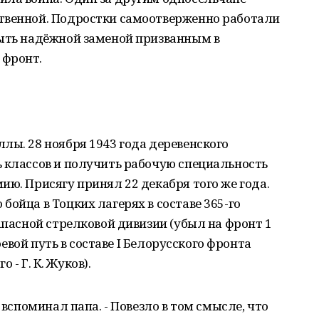
твенной. Подростки самоотверженно работали
быть надёжной заменой призванным в
 фронт.
лы. 28 ноября 1943 года деревенского
 классов и получить рабочую специальность
ию. Присягу принял 22 декабря того же года.
ойца в Тоцких лагерях в составе 365-го
апасной стрелковой дивизии (убыл на фронт 1
боевой путь в составе I Белорусского фронта
о - Г. К. Жуков).
 вспоминал папа. - Повезло в том смысле, что