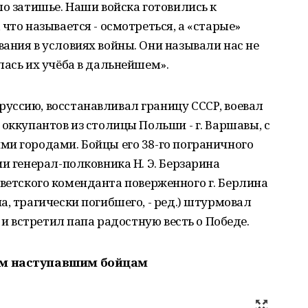
ло затишье. Наши войска готовились к
что называется - осмотреться, а «старые»
ания в условиях войны. Они называли нас не
лась их учёба в дальнейшем».
уссию, восстанавливал границу СССР, воевал
 оккупантов из столицы Польши - г. Варшавы, с
ми городами. Бойцы его 38-го пограничного
и генерал-полковника Н. Э. Берзарина
о советского коменданта поверженного г. Берлина
а, трагически погибшего, - ред.) штурмовал
 и встретил папа радостную весть о Победе.
им наступавшим бойцам