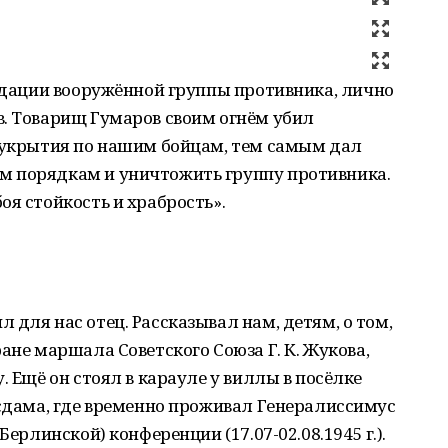
видации вооружённой группы противника, лично
в. Товарищ Гумаров своим огнём убил
з укрытия по нашим бойцам, тем самым дал
м порядкам и уничтожить группу противника.
оя стойкость и храбрость».
 для нас отец. Рассказывал нам, детям, о том,
ане маршала Советского Союза Г. К. Жукова,
. Ещё он стоял в карауле у виллы в посёлке
тсдама, где временно проживал Генералиссимус
Берлинской) конференции (17.07-02.08.1945 г.).