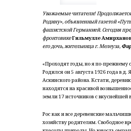
Уважаемые читатели! Продолжается
Родину», объявленный газетой «Путь
фашистской Германией. Сегодня пр
фронтовике
Гильмулле Амирханов
его дочь, жительница г. Мелеуза,
Фар
«Проходят годы, но я по-прежнему св
Родился он 5 августа 1926 года в д. Я
Аскинского района. Кстати, деревн
находятся на красивой возвышенност
земли 17 источников с вкуснейшей 
Рос как и все деревенские мальчиш
хозяйству родителям. Свободное в
красоты природы. Но юность омрач