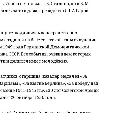
вблизи не только И. В. Сталина, но и В. М.
Василевского и даже президента США Гарри
Лейпциге, подчиняясь непосредственно
м создания на базе советской зоны оккупации
ря 1949 года Германской Демократической
ника СССР. Все события, очевидцем которых
мяти и делился ими с молодёжью.
тчиков, старшина, кавалер медалей «За
Варшавы», «За взятие Берлина», «За победу над
войне 1941-1945 гг.», «30 лет Советской Армии
ался 20 октября 1950 года.
етской Армии отец был награждён многими