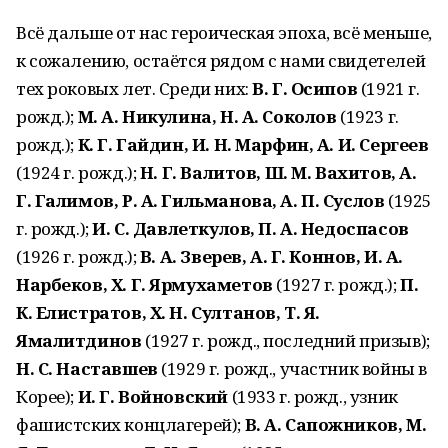
Всё дальше от нас героическая эпоха, всё меньше,
к сожалению, остаётся рядом с нами свидетелей
тех роковых лет. Среди них:
В. Г. Осипов
(1921 г.
рожд.);
М. А. Никулина, Н. А. Соколов
(1923 г.
рожд.);
К. Г. Гайдин, И. Н. Марфин, А. И. Сергеев
(1924 г. рожд.);
Н. Г. Валитов, Ш. М. Вахитов, А.
Г. Галимов, Р. А. Гильманова, А. П. Суслов
(1925
г. рожд.);
И. С. Давлеткулов, П. А. Недоспасов
(1926 г. рожд.);
В. А. Зверев, А. Г. Коннов, И. А.
Нарбеков, Х. Г. Ярмухаметов
(1927 г. рожд.);
П.
К. Елистратов, Х. Н. Султанов, Т. Я.
Ямалитдинов
(1927 г. рожд., последний призыв);
Н. С. Наставшев
(1929 г. рожд., участник войны в
Корее);
И. Г. Войновский
(1933 г. рожд., узник
фашистских концлагерей);
В. А. Сапожников, М.