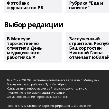
Фотобанк
Рубрика "Еда и
журналистов РБ
напитки"
Выбор редакции
В Мелеузе
Заслуженный
торжественно
строитель Респу
отметили День
Башкортостан
медицинского
Николай Гавва
работника ✕
отмечает юбиле
© 2015-2026 Общественно-политическая газета г. Мелеуза и
Мелеузовского района «Путь Октября».
Копирование информации сайта разрешено только с
письменного согласия администрации.
Об использовании персональных данных
Газета «Путь Октября» зарегистрирована в Управлении