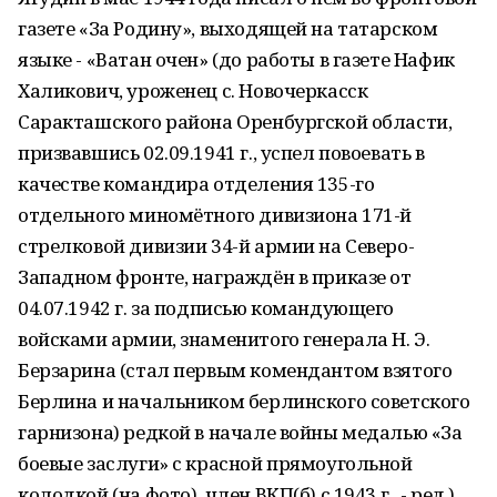
газете «За Родину», выходящей на татарском
языке - «Ватан очен» (до работы в газете Нафик
Халикович, уроженец с. Новочеркасск
Саракташского района Оренбургской области,
призвавшись 02.09.1941 г., успел повоевать в
качестве командира отделения 135-го
отдельного миномётного дивизиона 171-й
стрелковой дивизии 34-й армии на Северо-
Западном фронте, награждён в приказе от
04.07.1942 г. за подписью командующего
войсками армии, знаменитого генерала Н. Э.
Берзарина (стал первым комендантом взятого
Берлина и начальником берлинского советского
гарнизона) редкой в начале войны медалью «За
боевые заслуги» с красной прямоугольной
колодкой (на фото), член ВКП(б) с 1943 г., - ред.).