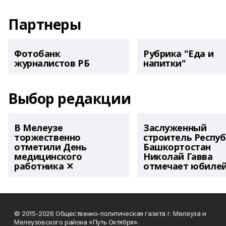
Партнеры
Фотобанк
Рубрика "Еда и
журналистов РБ
напитки"
Выбор редакции
В Мелеузе
Заслуженный
торжественно
строитель Респу
отметили День
Башкортостан
медицинского
Николай Гавва
работника ✕
отмечает юбиле
© 2015-2026 Общественно-политическая газета г. Мелеуза и
Мелеузовского района «Путь Октября».