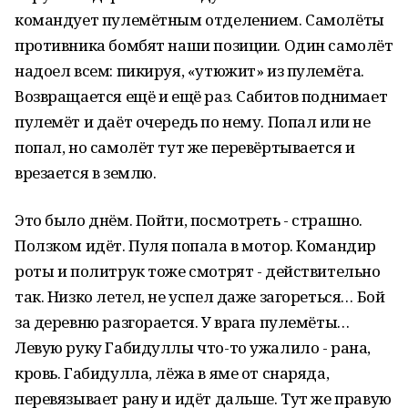
командует пулемётным отделением. Самолёты
противника бомбят наши позиции. Один самолёт
надоел всем: пикируя, «утюжит» из пулемёта.
Возвращается ещё и ещё раз. Сабитов поднимает
пулемёт и даёт очередь по нему. Попал или не
попал, но самолёт тут же перевёртывается и
врезается в землю.
Это было днём. Пойти, посмотреть - страшно.
Ползком идёт. Пуля попала в мотор. Командир
роты и политрук тоже смотрят - действительно
так. Низко летел, не успел даже загореться… Бой
за деревню разгорается. У врага пулемёты…
Левую руку Габидуллы что-то ужалило - рана,
кровь. Габидулла, лёжа в яме от снаряда,
перевязывает рану и идёт дальше. Тут же правую