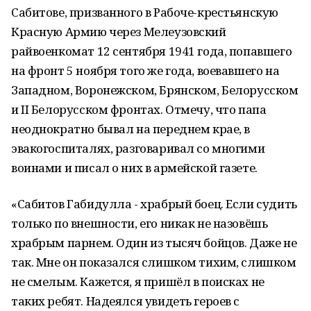
Сабитове, призванного в Рабоче-крестьянскую
Красную Армию через Мелеузовский
райвоенкомат 12 сентября 1941 года, попавшего
на фронт 5 ноября того же года, воевавшего на
Западном, Воронежском, Брянском, Белорусском
и II Белорусском фронтах. Отмечу, что папа
неоднократно бывал на переднем крае, в
эвакогоспиталях, разговаривал со многими
воинами и писал о них в армейской газете.
«Сабитов Габидулла - храбрый боец. Если судить
только по внешности, его никак не назовёшь
храбрым парнем. Один из тысяч бойцов. Даже не
так. Мне он показался слишком тихим, слишком
не смелым. Кажется, я пришёл в поисках не
таких ребят. Надеялся увидеть героев с