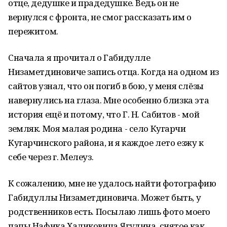
отце, дедушке и прадедушке. Ведь он не
вернулся с фронта, не смог рассказать им о
пережитом.
Сначала я прочитал о Габидулле
Низаметдиновиче запись отца. Когда на одном из
сайтов узнал, что он погиб в бою, у меня слёзы
навернулись на глаза. Мне особенно близка эта
история ещё и потому, что Г. Н. Сабитов - мой
земляк. Моя малая родина - село Кугарчи
Кугарчинского района, и я каждое лето езжу к
себе через г. Мелеуз.
К сожалению, мне не удалось найти фотографию
Габидуллы Низаметдиновича. Может быть, у
родственников есть. Посылаю лишь фото моего
папы Нафика Халиковича Ягудина, снятое как