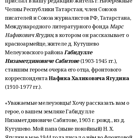
прислал в нашу редакцию житель г. Набережные
Челны Республики Татарстан, член Союзов
писателей и Союза журналистов РФ, Татарстана,
Международного литературного фонда
Марс
Нафикович Ягудин
, в котором он рассказывает о
красноармейце, жителе д. Кутушево
Мелеузовского района
Габидулле
Низаметдиновиче Сабитове
(1903-1945 гг.),
ставшим героем очерка его отца, фронтового
корреспондента
Нафика Халиковича Ягудина
(1910-1977 гг.).
«Уважаемые мелеузовцы! Хочу рассказать вам о
герое, о вашем земляке Габидулле
Низаметдиновиче Сабитове, 1903 г. рожд., из д.
Кутушево. Мой папа (ныне покойный) Н. Х.
Ягудин в мае 1944 года писал о нём во фронтовой