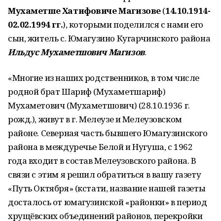
Мухаметше Хатифовиче Магизове
(
14.10.1914-
02.02.1994 гг.
), которыми поделился с нами его
сын, житель с. Юмагузино Кугарчинского района
Ильдус Мухаметшович Магизов
.
«Многие из наших родственников, в том числе
родной брат Шариф (Мухаметшариф)
Мухаметович (Мухаметшович) (28.10.1936 г.
рожд.), живут в г. Мелеузе и Мелеузовском
районе. Северная часть бывшего Юмагузинского
района в междуречье Белой и Нугуша, с 1962
года входит в состав Мелеузовского района. В
связи с этим я решил обратиться в вашу газету
«Путь Октября» (кстати, название нашей газеты
досталось от юмагузинской «районки» в период
хрущёвских объединений районов, перекройки