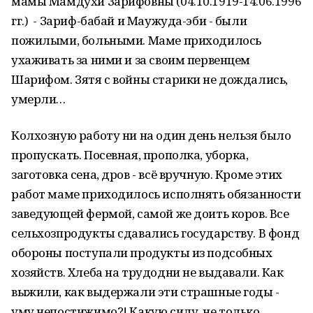
мамы Мамдухи Зарифовны (04.10.1919-14.06.1996
гг.) - Зариф-бабай и Маужуда-эби - были
пожилыми, больными. Маме приходилось
ухаживать за ними и за своим первенцем
Шарифом. Зятя с войны старики не дождались,
умерли…
Колхозную работу ни на один день нельзя было
пропускать. Посевная, прополка, уборка,
заготовка сена, дров - всё вручную. Кроме этих
работ маме приходилось исполнять обязанности
заведующей фермой, самой же доить коров. Все
сельхозпродукты сдавались государству. В фонд
обороны поступали продукты из подсобных
хозяйств. Хлеба на трудодни не выдавали. Как
выжили, как выдержали эти страшные годы -
уму непостижимо?! Какую силу, не только