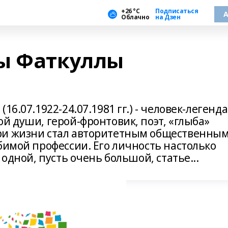
+26 °С
Подписаться
А
Облачно
на Дзен
ы Фаткуллы
6.07.1922-24.07.1981 гг.) - человек-легенда
й души, герой-фронтовик, поэт, «глыба»
ри жизни стал авторитетным общественны
бимой профессии. Его личность настолько
 одной, пусть очень большой, статье...