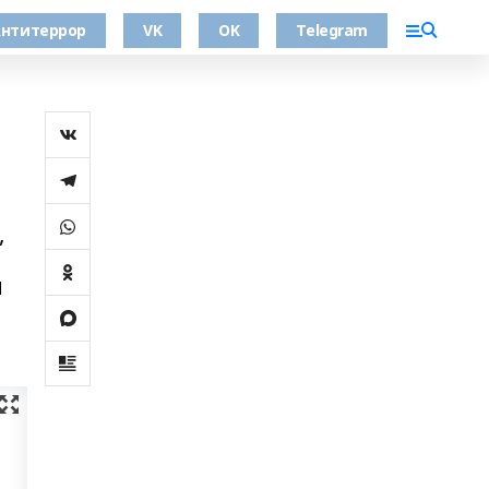
нтитеррор
VK
OK
Telegram
,
м