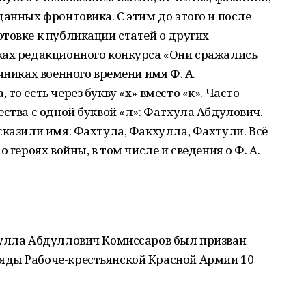
данных фронтовика. С этим до этого и после
товке к публикации статей о других
ках редакционного конкурса «Они сражались
чниках военного времени имя Ф. А.
то есть через букву «х» вместо «к». Часто
ества с одной буквой «л»: Фатхула Абдулович.
сказили имя: Фахтула, Факхулла, Фахтули. Всё
 героях войны, в том числе и сведения о Ф. А.
кулла Абдуллович Комиссаров был призван
яды Рабоче-крестьянской Красной Армии 10