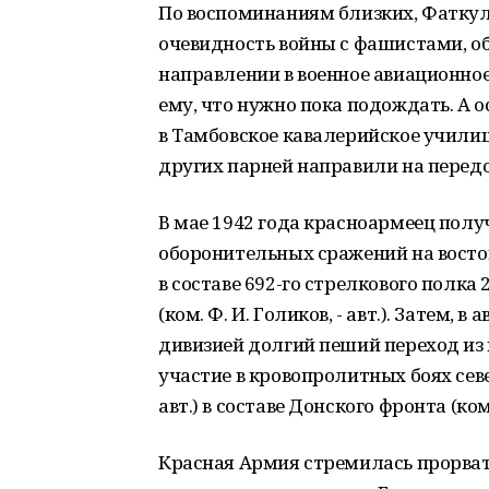
По воспоминаниям близких, Фаткул
очевидность войны с фашистами, об
направлении в военное авиационное
ему, что нужно пока подождать. А 
в Тамбовское кавалерийское училищ
других парней направили на перед
В мае 1942 года красноармеец полу
оборонительных сражений на восток
в составе 692-го стрелкового полка
(ком. Ф. И. Голиков, - авт.). Затем, в
дивизией долгий пеший переход из 
участие в кровопролитных боях север
авт.) в составе Донского фронта (ком. 
Красная Армия стремилась прорва