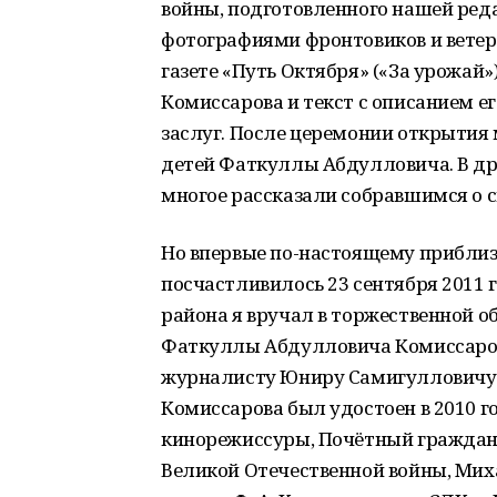
войны, подготовленного нашей реда
фотографиями фронтовиков и ветер
газете «Путь Октября» («За урожай»
Комиссарова и текст с описанием ег
заслуг. После церемонии открытия 
детей Фаткуллы Абдулловича. В др
многое рассказали собравшимся о с
Но впервые по-настоящему приблизи
посчастливилось 23 сентября 2011 
района я вручал в торжественной о
Фаткуллы Абдулловича Комиссаров
журналисту Юниру Самигулловичу К
Комиссарова был удостоен в 2010 г
кинорежиссуры, Почётный гражданин
Великой Отечественной войны, Михаи