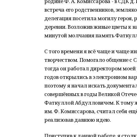
родине Ф. А. Комиссарова - в СДК д
встреча его родственников, земляко
делегация посетила могилу героя, 
деревни. Возложив живые цветы к 
минутой молчания память Фаткул
С того времени я всё чаще и чаще и
творчеством. Помогало общение с
тогда он работал директором моей 
годов открылись в электронном ва
поэтому я начал искать документал
совершённых в годы Великой Отече
Фаткуллой Абдулловичем. К тому же
им. Ф. Комиссарова, считал себя е
реализовав давнюю идею.
Приступив к данной работе, я стол