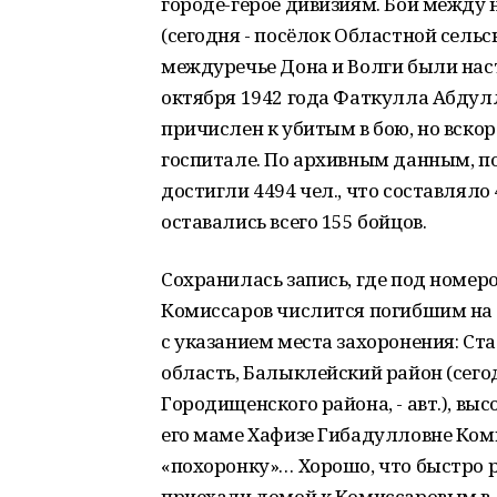
городе-герое дивизиям. Бои между
(сегодня - посёлок Областной сельск
междуречье Дона и Волги были наст
октября 1942 года Фаткулла Абдул
причислен к убитым в бою, но вскор
госпитале. По архивным данным, пот
достигли 4494 чел., что составляло 
оставались всего 155 бойцов.
Сохранилась запись, где под номер
Комиссаров числится погибшим на 
с указанием места захоронения: Стал
область, Балыклейский район (сего
Городищенского района, - авт.), выс
его маме Хафизе Гибадулловне Ком
«похоронку»… Хорошо, что быстро 
приехали домой к Комиссаровым в д