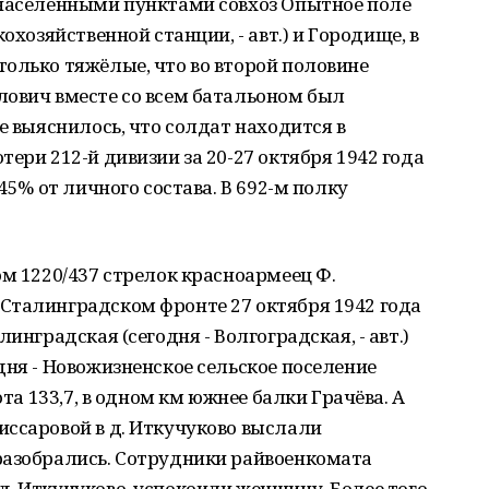
 населёнными пунктами совхоз Опытное поле
охозяйственной станции, - авт.) и Городище, в
олько тяжёлые, что во второй половине
лович вместе со всем батальоном был
е выяснилось, что солдат находится в
ери 212-й дивизии за 20-27 октября 1942 года
45% от личного состава. В 692-м полку
ом 1220/437 стрелок красноармеец Ф.
Сталинградском фронте 27 октября 1942 года
инградская (сегодня - Волгоградская, - авт.)
дня - Новожизненское сельское поселение
ота 133,7, в одном км южнее балки Грачёва. А
иссаровой в д. Иткучуково выслали
разобрались. Сотрудники райвоенкомата
. Иткучуково, успокоили женщину. Более того,