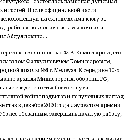
. Иткучуково - состоялась памятная душевная
в и гостей. После официальной части
расположенную на склоне холма к югу от
надгробию и поклонившись, мы почтили
лы Абдулловича…
нтересовался личностью Ф. А. Комиссарова, его
 Салаватом Фаткулловичем Комиссаровым,
родной школы №8 г. Мелеуза. К середине 10-х
рианте архивы Министерства обороны РФ,
ьные свидетельства боевого пути,
ственной войны подвигов и полученных наград
 став в декабре 2020 года лауреатом премии
щё более обязанным завершить начатую работу,
кнулся с искажением имени, отчества, фамилии,