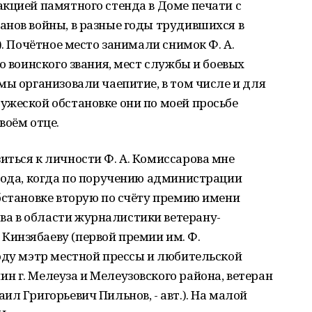
кцией памятного стенда в Доме печати с
анов войны, в разные годы трудившихся в
). Почётное место занимали снимок Ф. А.
о воинского звания, мест службы и боевых
мы организовали чаепитие, в том числе и для
ужеской обстановке они по моей просьбе
воём отце.
ться к личности Ф. А. Комиссарова мне
года, когда по поручению администрации
бстановке вторую по счёту премию имени
а в области журналистики ветерану-
инзябаеву (первой премии им. Ф.
оду мэтр местной прессы и любительской
 г. Мелеуза и Мелеузовского района, ветеран
л Григорьевич Пильнов, - авт.). На малой