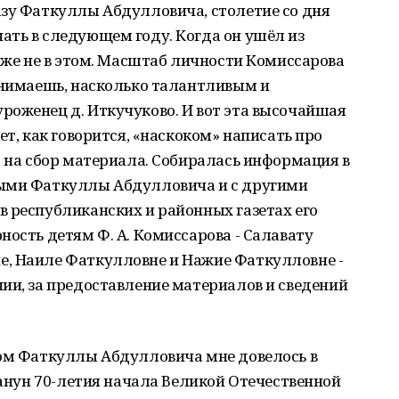
азу Фаткуллы Абдулловича, столетие со дня
ать в следующем году. Когда он ушёл из
даже не в этом. Масштаб личности Комиссарова
онимаешь, насколько талантливым и
роженец д. Иткучуково. И вот эта высочайшая
ет, как говорится, «наскоком» написать про
о на сбор материала. Собиралась информация в
ными Фаткуллы Абдулловича и с другими
 республиканских и районных газетах его
ность детям Ф. А. Комиссарова - Салавату
, Наиле Фаткулловне и Нажие Фаткулловне -
ии, за предоставление материалов и сведений
зом Фаткуллы Абдулловича мне довелось в
канун 70-летия начала Великой Отечественной