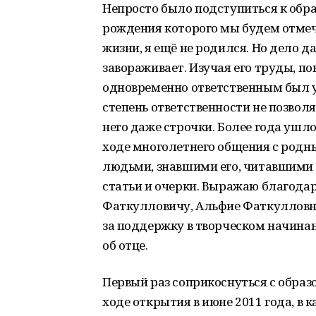
Непросто было подступиться к обр
рождения которого мы будем отмеч
жизни, я ещё не родился. Но дело 
завораживает. Изучая его труды, п
одновременно ответственным был у
степень ответственности не позволя
него даже строчки. Более года ушл
ходе многолетнего общения с род
людьми, знавшими его, читавшими в
статьи и очерки. Выражаю благодар
Фаткулловичу, Альфие Фаткулловне
за поддержку в творческом начинан
об отце.
Первый раз соприкоснуться с обра
ходе открытия в июне 2011 года, в 