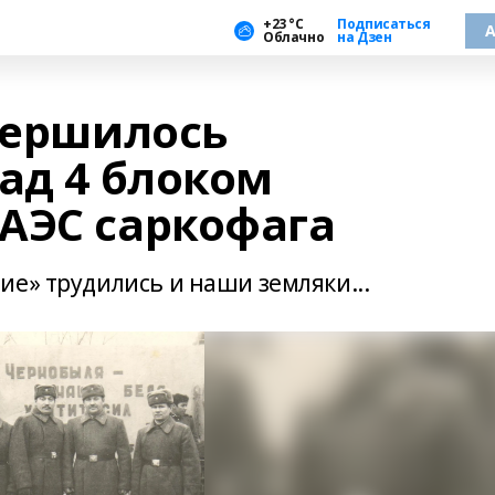
+23 °С
Подписаться
А
Облачно
на Дзен
авершилось
ад 4 блоком
АЭС саркофага
ие» трудились и наши земляки...