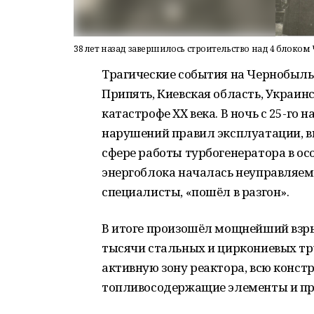
38 лет назад завершилось строительство над 4 блоко
Трагические события на Чернобыльс
Припять, Киевская область, Украин
катастрофе ХХ века. В ночь с 25-го 
нарушений правил эксплуатации, 
сфере работы турбогенератора в осо
энергоблока началась неуправляема
специалисты, «пошёл в разгон».
В итоге произошёл мощнейший взрыв
тысячи стальных и циркониевых т
активную зону реактора, всю конст
топливосодержащие элементы и про