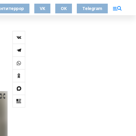
нтитеррор
VK
OK
Telegram