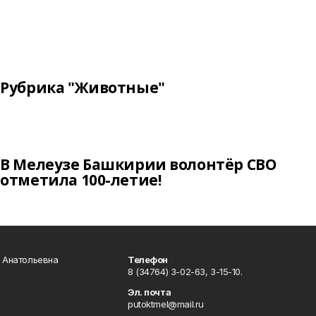
Рубрика "Животные"
В Мелеузе Башкирии волонтёр СВО
отметила 100-летие!
а Анатольевна
Телефон
8 (34764) 3-02-63, 3-15-10.
Эл. почта
putoktmel@mail.ru