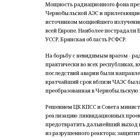
Мощность радиационного фона пре
Чернобыльской АЭС и прилегающие 
источником мощнейшего излучения
всей Европе. Наиболее пострадали 
УССР, Брянская область РСФСР.
На борьбу с невидимым врагом - р
практически во всех республиках, 
последствий аварии были направле
кратчайший срок вблизи ЧАЭС была
преобразованная в Чернобыльскую 
Решением ЦК КПСС и Совета минист
реализацию ликвидационных проект
предотвратить дальнейший выход 
из разрушенного реактора; защити