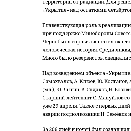
территории от радиации. Для реше
«Укрытие» над остатками четвёртог
Главенствующая роль в реализаци
при поддержке Минобороны Советског
Чернобыля справились со сложнейше
человеческая история. Среди ликв
Много было резервистов, специали
Над возведением объекта «Укрытие»
Самохвалов, А. Клюев, Ю. Колганов, А
(мл.), Ю. Лыгин, В. Судаков, Н. Возов
Старший лейтенант С. Мануйлов со
уже 29 апреля. Также с первых дне
аварии подполковники И. Семёнов и
За 206 дней и ночей был создан на