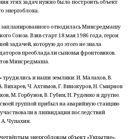
ния этих задач нужно было построить объект
о энергоблока.
и запланированного отводилась Минсредмашу
о Союза. Взяв старт 18 мая 1986 года, герои
й задачей, которую до этого не знала
идаторов преобладали сыновья фронтовиков.
стов Минсредмаша.
 трудились и наши земляки: И. Малахов, В.
. Вихарев, Ч. Ахтямов, Г. Винокуров, Н. Смирнов
иков, М. Горбунов, В. Губин, Н. Руденко и другие.
 своей группой прибыл на аварийную станцию
й участвовали в ликвидации последствий
 А. Чупахин.
д четвёртым энергоблоком объект «Укрытие»,