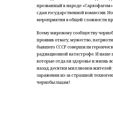
прозванный в народе «Саркофагом». И
сдан государственной комиссии. Н
мероприятия в общей сложности про
Всему мировому сообществу черно
проявив отвагу, мужество, патриот
бывшего СССР совершили героически
радиационной катастрофе. И наше г
которые отдали здоровье и жизнь в
назад десятки миллионов жителей 
заражения из-за страшной техноген
чернобыльцам!