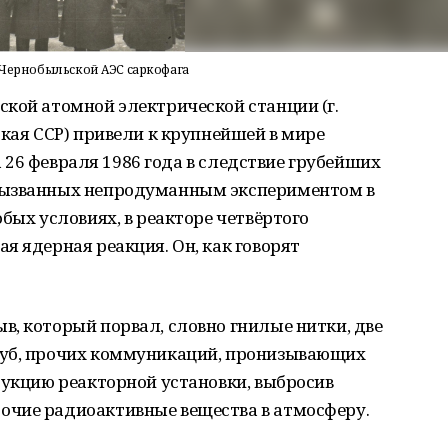
м Чернобыльской АЭС саркофага
кой атомной электрической станции (г.
ская ССР) привели к крупнейшей в мире
на 26 февраля 1986 года в следствие грубейших
вызванных непродуманным экспериментом в
бых условиях, в реакторе четвёртого
я ядерная реакция. Он, как говорят
, который порвал, словно гнилые нитки, две
руб, прочих коммуникаций, пронизывающих
рукцию реакторной установки, выбросив
чие радиоактивные вещества в атмосферу.