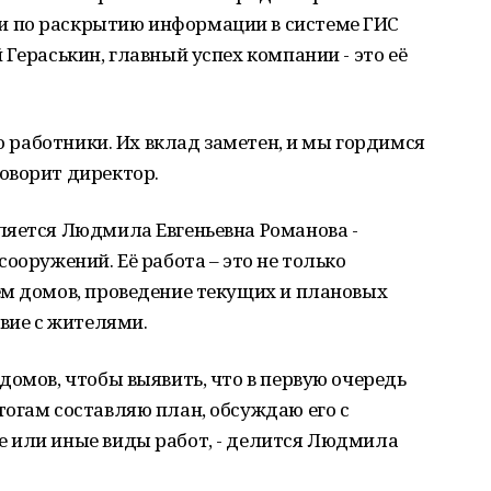
 по раскрытию информации в системе ГИС
Гераськин, главный успех компании - это её
го работники. Их вклад заметен, и мы гордимся
оворит директор.
ляется Людмила Евгеньевна Романова -
ооружений. Её работа – это не только
ем домов, проведение текущих и плановых
твие с жителями.
домов, чтобы выявить, что в первую очередь
огам составляю план, обсуждаю его с
 или иные виды работ, - делится Людмила