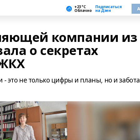
+23 °С
Подписаться
А
Облачно
на Дзен
ляющей компании из
ала о секретах
 ЖКХ
- это не только цифры и планы, но и забота