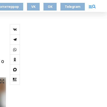
нтитеррор
VK
OK
Telegram
 о