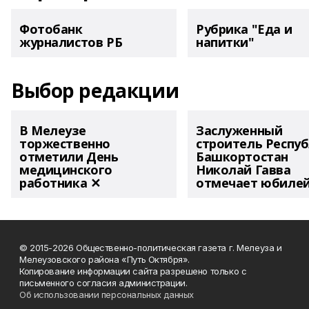
Фотобанк
Рубрика "Еда и
журналистов РБ
напитки"
Выбор редакции
В Мелеузе
Заслуженный
торжественно
строитель Респу
отметили День
Башкортостан
медицинского
Николай Гавва
работника ✕
отмечает юбиле
© 2015-2026 Общественно-политическая газета г. Мелеуза и
Мелеузовского района «Путь Октября».
Копирование информации сайта разрешено только с
письменного согласия администрации.
Об использовании персональных данных