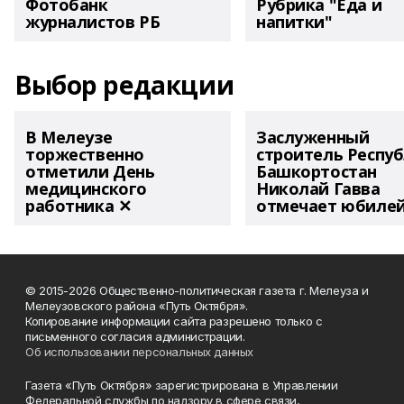
Фотобанк
Рубрика "Еда и
журналистов РБ
напитки"
Выбор редакции
В Мелеузе
Заслуженный
торжественно
строитель Респу
отметили День
Башкортостан
медицинского
Николай Гавва
работника ✕
отмечает юбиле
© 2015-2026 Общественно-политическая газета г. Мелеуза и
Мелеузовского района «Путь Октября».
Копирование информации сайта разрешено только с
письменного согласия администрации.
Об использовании персональных данных
Газета «Путь Октября» зарегистрирована в Управлении
Федеральной службы по надзору в сфере связи,