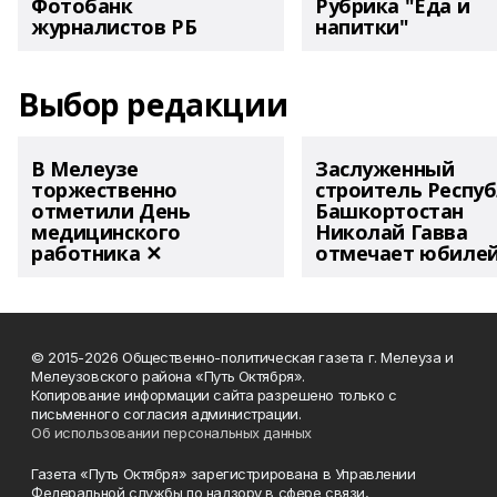
Фотобанк
Рубрика "Еда и
журналистов РБ
напитки"
Выбор редакции
В Мелеузе
Заслуженный
торжественно
строитель Респу
отметили День
Башкортостан
медицинского
Николай Гавва
работника ✕
отмечает юбиле
© 2015-2026 Общественно-политическая газета г. Мелеуза и
Мелеузовского района «Путь Октября».
Копирование информации сайта разрешено только с
письменного согласия администрации.
Об использовании персональных данных
Газета «Путь Октября» зарегистрирована в Управлении
Федеральной службы по надзору в сфере связи,