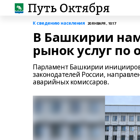
К сведению населения
20 ЯНВАРЯ , 10:17
В Башкирии на
рынок услуг по
Парламент Башкирии инициирова
законодателей России, направле
аварийных комиссаров.