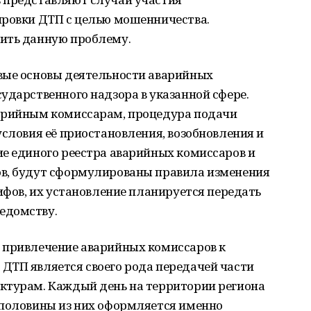
ировки ДТП с целью мошенничества.
ить данную проблему.
вые основы деятельности аварийных
ударственного надзора в указанной сфере.
варийным комиссарам, процедура подачи
условия её приостановления, возобновления и
ие единого реестра аварийных комиссаров и
ов, будут сформулированы правила изменения
рифов, их установление планируется передать
едомству.
 привлечение аварийных комиссаров к
ДТП является своего рода передачей части
ктурам. Каждый день на территории региона
 половины из них оформляется именно