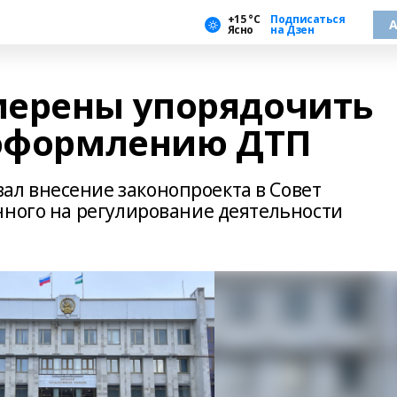
+15 °С
Подписаться
А
Ясно
на Дзен
мерены упорядочить
 оформлению ДТП
л внесение законопроекта в Совет
нного на регулирование деятельности