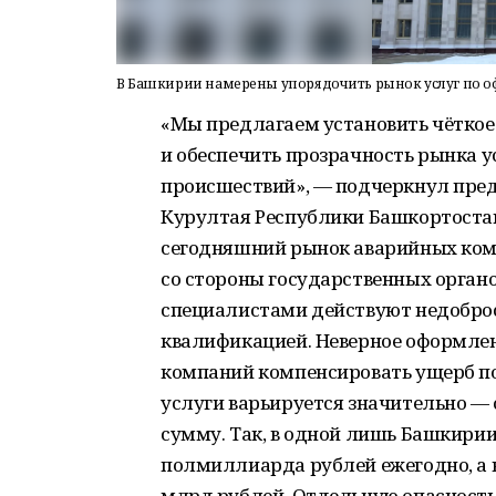
В Башкирии намерены упорядочить рынок услуг по 
«Мы предлагаем установить чёткое
и обеспечить прозрачность рынка
происшествий», — подчеркнул пред
Курултая Республики Башкортостан
сегодняшний рынок аварийных ком
со стороны государственных орган
специалистами действуют недобро
квалификацией. Неверное оформлен
компаний компенсировать ущерб п
услуги варьируется значительно — от
сумму. Так, в одной лишь Башкирии
полмиллиарда рублей ежегодно, а в
млрд рублей. Отдельную опасность