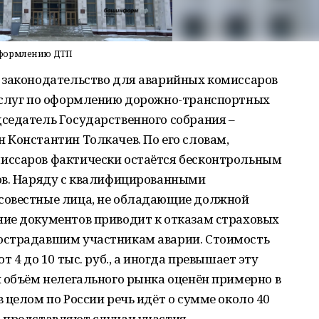
оформлению ДТП
 законодательство для аварийных комиссаров
 услуг по оформлению дорожно-транспортных
седатель Государственного собрания –
 Константин Толкачев. По его словам,
иссаров фактически остаётся бесконтрольным
ов. Наряду с квалифицированными
совестные лица, не обладающие должной
ие документов приводит к отказам страховых
острадавшим участникам аварии. Стоимость
 4 до 10 тыс. руб., а иногда превышает эту
 объём нелегального рынка оценён примерно в
 целом по России речь идёт о сумме около 40
 представляют случаи участия