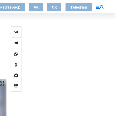
нтитеррор
VK
OK
Telegram