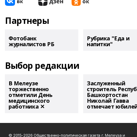
Партнеры
Фотобанк
Рубрика "Еда и
журналистов РБ
напитки"
Выбор редакции
В Мелеузе
Заслуженный
торжественно
строитель Респу
отметили День
Башкортостан
медицинского
Николай Гавва
работника ✕
отмечает юбиле
© 2015-2026 Общественно-политическая газета г. Мелеуза и