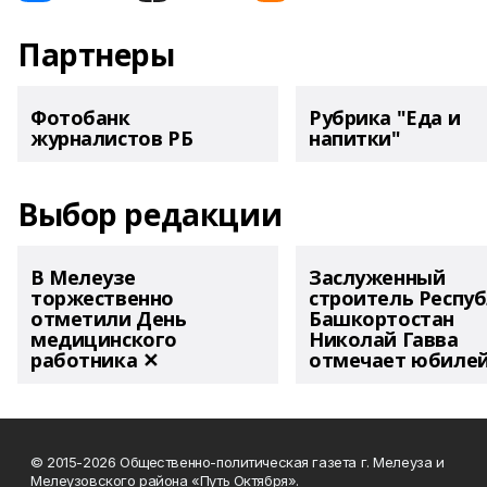
Партнеры
Фотобанк
Рубрика "Еда и
журналистов РБ
напитки"
Выбор редакции
В Мелеузе
Заслуженный
торжественно
строитель Респу
отметили День
Башкортостан
медицинского
Николай Гавва
работника ✕
отмечает юбиле
© 2015-2026 Общественно-политическая газета г. Мелеуза и
Мелеузовского района «Путь Октября».