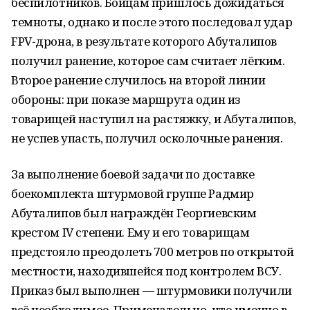
беспилотников. Бойцам пришлось дожидаться
темноты, однако и после этого последовал удар
FPV-дрона, в результате которого Абуталипов
получил ранение, которое сам считает лёгким.
Второе ранение случилось на второй линии
обороны: при показе маршрута один из
товарищей наступил на растяжку, и Абуталипов,
не успев упасть, получил осколочные ранения.
За выполнение боевой задачи по доставке
боекомплекта штурмовой группе Радмир
Абуталипов был награждён Георгиевским
крестом IV степени. Ему и его товарищам
предстояло преодолеть 700 метров по открытой
местности, находившейся под контролем ВСУ.
Приказ был выполнен — штурмовики получили
всё необходимое. Примечательно, что именно в