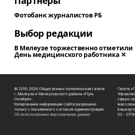
Партнеры
Фотобанк журналистов РБ
Выбор редакции
В Мелеузе торжественно отметили
День медицинского работника ✕
© 2015-2026 Общественно-политическая газета
Газета «
г. Мелеуза и Мелеузовского района «Путь
Управлен
Октября».
сфере св
Копирование информации сайта разрешено
массовых
только с письменного согласия администрации.
Башкорто
Об использовании персональных данных
02 - 0178