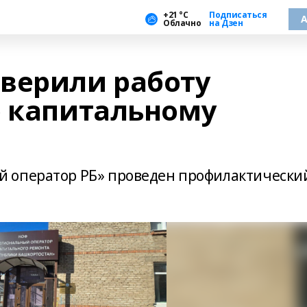
+21 °С
Подписаться
А
Облачно
на Дзен
верили работу
о капитальному
 оператор РБ» проведен профилактически