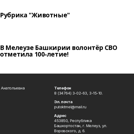
Рубрика "Животные"
В Мелеузе Башкирии волонтёр СВО
отметила 100-летие!
а Анатольевна
Телефон
8 (34764) 3-02-63, 3-15-10.
Эл. почта
putoktmel@mail.ru
Адрес
453850, Республика
Башкортостан, г. Мелеуз, ул.
Воровского, д. 6.