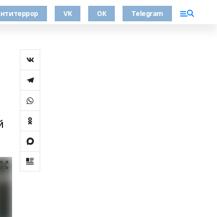
нтитеррор
VK
OK
Telegram
й