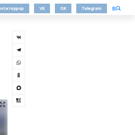
нтитеррор
VK
OK
Telegram