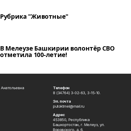
Рубрика "Животные"
В Мелеузе Башкирии волонтёр СВО
отметила 100-летие!
а Анатольевна
Телефон
8 (34764) 3-02-63, 3-15-10.
Эл. почта
putoktmel@mail.ru
Адрес
453850, Республика
Башкортостан, г. Мелеуз, ул.
Воровского, д. 6.