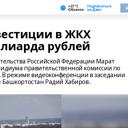
+27 °С
Подписаться
А
Облачно
на Дзен
естиции в ЖКХ
ллиарда рублей
ительства Российской Федерации Марат
зидиума правительственной комиссии по
. В режиме видеоконференции в заседании
и Башкортостан Радий Хабиров.