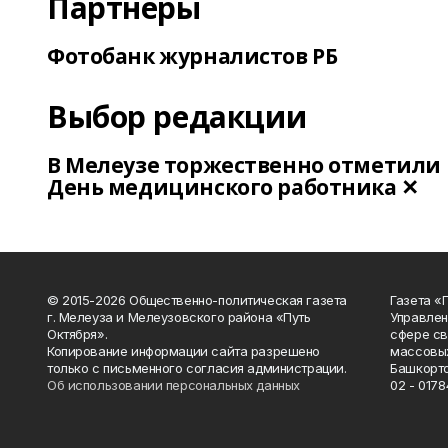
Партнеры
Фотобанк журналистов РБ
Выбор редакции
В Мелеузе торжественно отметили
День медицинского работника ✕
© 2015-2026 Общественно-политическая газета
Газета «
г. Мелеуза и Мелеузовского района «Путь
Управлен
Октября».
сфере св
Копирование информации сайта разрешено
массовых
только с письменного согласия администрации.
Башкорто
Об использовании персональных данных
02 - 0178