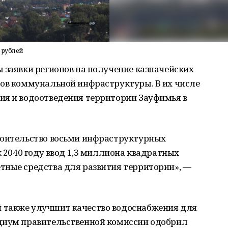
 рублей
 заявки регионов на получение казначейских
тов коммунальной инфраструктуры. В их числе
ия и водоотведения территории Зауфимья в
роительство восьми инфраструктурных
к 2040 году ввод 1,3 миллиона квадратных
тные средства для развития территории», —
 также улучшит качество водоснабжения для
диум правительственной комиссии одобрил