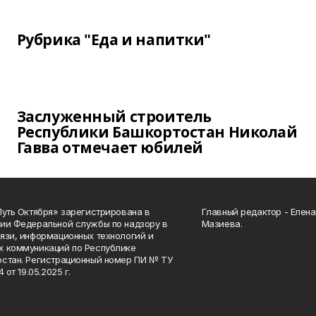
Рубрика "Еда и напитки"
Заслуженный строитель
Республики Башкортостан Николай
Гавва отмечает юбилей
Путь Октября» зарегистрирована в
Главный редактор - Елен
ии Федеральной службы по надзору в
Мазиева.
язи, информационных технологий и
 коммуникаций по Республике
стан. Регистрационный номер ПИ № ТУ
4 от 19.05.2025 г.