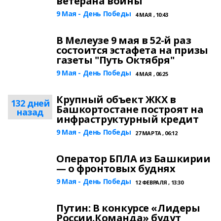
ветерана войны
9 Мая - День Победы
4 МАЯ , 10:43
В Мелеузе 9 мая в 52-й раз
состоится эстафета на призы
газеты "Путь Октября"
9 Мая - День Победы
4 МАЯ , 06:25
Крупный объект ЖКХ в
132 дней
Башкортостане построят на
назад
инфраструктурный кредит
9 Мая - День Победы
27 МАРТА , 06:12
Оператор БПЛА из Башкирии
— о фронтовых буднях
9 Мая - День Победы
12 ФЕВРАЛЯ , 13:30
Путин: В конкурсе «Лидеры
России.Команда» будут