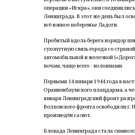
операции «Искра», они соединилис
Ленинграда. В этот же день был ос
всё южное побережье Ладоги.
Пробитый вдоль берега коридор ши
сухопутную связь города со страной
автомобильной и железной («Дорога
ночам, чаще всего - колоннами.
Первыми 14 января 1944 года в нас
Ораниенбаумского плацдарма, а чере
января Ленинградский фронт разгр
Волховского фронта освободили г. 
произведён салют.
Блокада Ленинграда стала символо