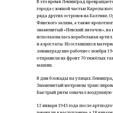
В это время Ленинград превращаетс
города с южной частью Карельского
ряда других островов на Балтике,
Финского залива, а также крохотно
знаменитый «Невский пятачок», на 
использовалась корабельная арти
и аэростаты. Из оставшихся матери
ленинградские рабочие с ноября 194
отправили на фронт 70 тяжёлых та
машин.
В дни блокады на улицах Ленингра
Знаменитый метроном транслировалс
Быстрый ритм означал воздушную т
12 января 1943 года после артподг
перешли в наступление, а 18 января