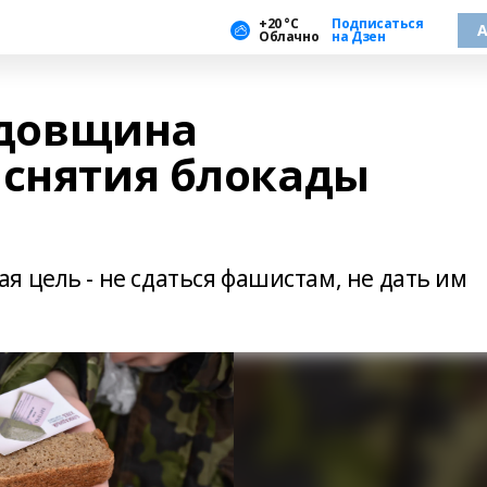
+20 °С
Подписаться
А
Облачно
на Дзен
годовщина
 снятия блокады
 цель - не сдаться фашистам, не дать им