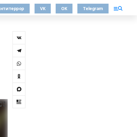
нтитеррор
VK
OK
Telegram