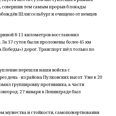
ь, совершив тем самым прорыв блокады
вобождён Шлиссельбург и очищено от немцев
риной 8-11 километров восстановил
. За 17 суток были проложены более 45 км
 Победы») дорог. Транспорт шёл только по
тупление перешли наши войска с
з день - из района Пулковских высот. Уже к 20
омил группировку противника, а части
Новгород. 27 января в Ленинграде был
м мужества и стойкости, самопожертвования