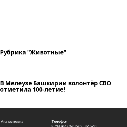
Рубрика "Животные"
В Мелеузе Башкирии волонтёр СВО
отметила 100-летие!
а Анатольевна
Телефон
8 (34764) 3-02-63, 3-15-10.