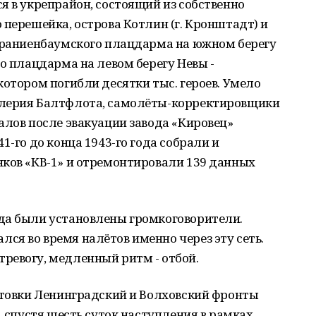
я в укрепрайон, состоящий из собственно
 перешейка, острова Котлин (г. Кронштадт) и
 Ораниенбаумского плацдарма на южном берегу
го плацдарма на левом берегу Невы -
котором погибли десятки тыс. героев. Умело
ллерия Балтфлота, самолёты-корректировщики
алов после эвакуации завода «Кировец»
1-го до конца 1943-го года собрали и
нков «КВ-1» и отремонтировали 139 данных
да были установлены громкоговорители.
я во время налётов именно через эту сеть.
ревогу, медленный ритм - отбой.
отовки Ленинградский и Волховский фронты
, спустя шесть суток наступления в рамках