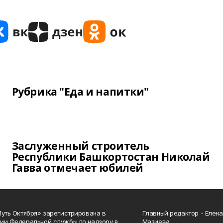
Рубрика "Еда и напитки"
Заслуженный строитель
Республики Башкортостан Николай
Гавва отмечает юбилей
Путь Октября» зарегистрирована в
Главный редактор - Елен
ии Федеральной службы по надзору в
Мазиева.