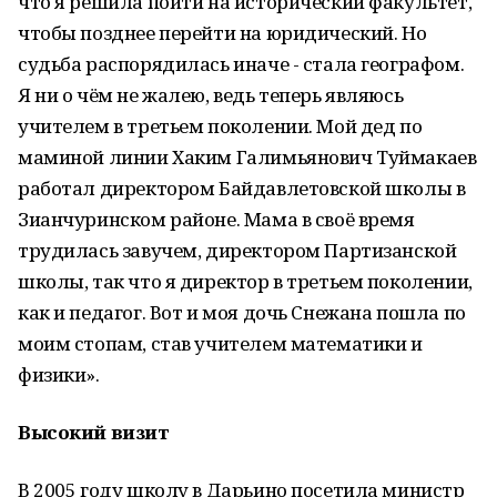
что я решила пойти на исторический факультет,
чтобы позднее перейти на юридический. Но
судьба распорядилась иначе - стала географом.
Я ни о чём не жалею, ведь теперь являюсь
учителем в третьем поколении. Мой дед по
маминой линии Хаким Галимьянович Туймакаев
работал директором Байдавлетовской школы в
Зианчуринском районе. Мама в своё время
трудилась завучем, директором Партизанской
школы, так что я директор в третьем поколении,
как и педагог. Вот и моя дочь Снежана пошла по
моим стопам, став учителем математики и
физики».
Высокий визит
В 2005 году школу в Дарьино посетила министр