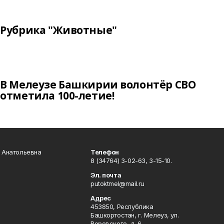
Рубрика "Животные"
В Мелеузе Башкирии волонтёр СВО
отметила 100-летие!
а Анатольевна
Телефон
8 (34764) 3-02-63, 3-15-10.
Эл. почта
putoktmel@mail.ru
Адрес
453850, Республика
Башкортостан, г. Мелеуз, ул.
Воровского, д. 6.