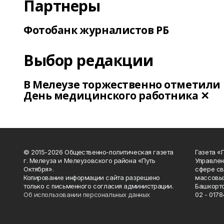
Партнеры
Фотобанк журналистов РБ
Выбор редакции
В Мелеузе торжественно отметили
День медицинского работника ✕
© 2015-2026 Общественно-политическая газета
Газета «
г. Мелеуза и Мелеузовского района «Путь
Управлен
Октября».
сфере св
Копирование информации сайта разрешено
массовых
только с письменного согласия администрации.
Башкорто
Об использовании персональных данных
02 - 0178