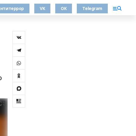
нтитеррор
VK
OK
Telegram
о