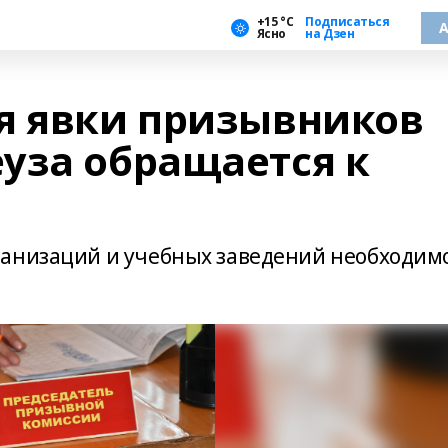
+15 °С
Подписаться
А
Ясно
на Дзен
я явки призывников
уза обращается к
ганизаций и учебных заведений необходим