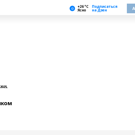
+26 °С
Подписаться
А
Ясно
на Дзен
2025,
нком