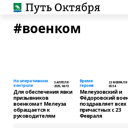
#военком
На оперативном
Время
3 АПРЕЛЯ
22 ФЕВРАЛЯ 
контроле
героев
2025, 06:13
05:54
Для обеспечения явки
Мелеузовский и
призывников
Фёдоровский вое
военкомат Мелеуза
поздравляет всех
обращается к
причастных с 23
руководителям
Февраля