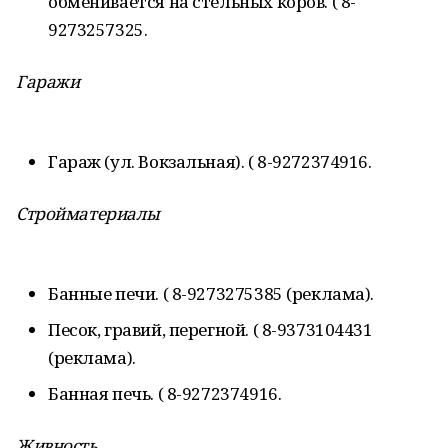
обменивается на стельных коров. ( 8-
9273257325.
Гаражи
Гараж (ул. Вокзальная). ( 8-9272374916.
Стройматериалы
Банные печи. ( 8-9273275385 (реклама).
Песок, гравий, перегной. ( 8-9373104431
(реклама).
Банная печь. ( 8-9272374916.
Живность