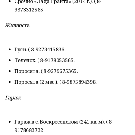
Срочно «Лада Гранта» (2014 г.). ( 8-
9373312585.
Живность
Гуси. ( 8-9273415836.
Теленок. ( 8-9178053565.
Поросята. ( 8-9279675365.
Поросята (2 мес.). ( 8-9875894398.
Гараж
Гараж в с. Воскресенском (241 кв. м). ( 8-
9178683732.