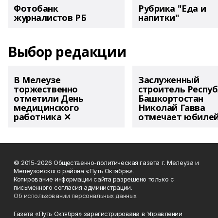
Фотобанк
Рубрика "Еда и
журналистов РБ
напитки"
Выбор редакции
В Мелеузе
Заслуженный
торжественно
строитель Респу
отметили День
Башкортостан
медицинского
Николай Гавва
работника ✕
отмечает юбиле
© 2015-2026 Общественно-политическая газета г. Мелеуза и
Мелеузовского района «Путь Октября».
Копирование информации сайта разрешено только с
письменного согласия администрации.
Об использовании персональных данных
Газета «Путь Октября» зарегистрирована в Управлении