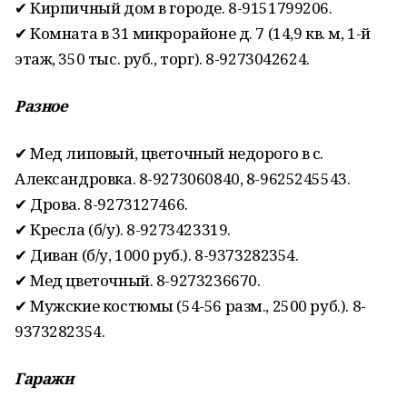
✔ Кирпичный дом в городе. 8-9151799206.
✔ Комната в 31 микрорайоне д. 7 (14,9 кв. м, 1-й
этаж, 350 тыс. руб., торг). 8-9273042624.
Разное
✔ Мед липовый, цветочный недорого в с.
Александровка. 8-9273060840, 8-9625245543.
✔ Дрова. 8-9273127466.
✔ Кресла (б/у). 8-9273423319.
✔ Диван (б/у, 1000 руб.). 8-9373282354.
✔ Мед цветочный. 8-9273236670.
✔ Мужские костюмы (54-56 разм., 2500 руб.). 8-
9373282354.
Гаражи