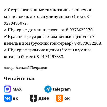
✔ Стерилизованные симпатичные кошечки–
мышеловки, лоток и улицу знают (1 год). 8-
9279493072.
✔ Шустрые, домашние котята. 8-9378625570.
✔ Красивые, кудрявые комнатные щеночки 7
недель в дом (русский той-терьер). 8-9373052268.
✔ Шустрые, громкие щенки (3 мес.) и умные
котятки (2 мес.). 8-9174297833.
Автор:
Алексей Подрядов
Читайте нас