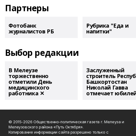
Партнеры
Фотобанк
Рубрика "Еда и
журналистов РБ
напитки"
Выбор редакции
В Мелеузе
Заслуженный
торжественно
строитель Респу
отметили День
Башкортостан
медицинского
Николай Гавва
работника ✕
отмечает юбиле
© 2015-2026 Общественно-политическая газета г. Мелеуза и
Мелеузовского района «Путь Октября».
Копирование информации сайта разрешено только с