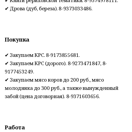
✔ Книги рериховской тематики. 8-9374978111.
✔ Дрова (дуб, береза). 8-9373033486.
Покупка
✔ Закупаем КРС. 8-9173855681.
✔ Закупаем КРС (дорого). 8-9273471847, 8-
9177453249.
✔ Закупаем мясо коров до 200 руб., мясо
молодняка до 300 руб., а также вынужденный
забой (цена договорная). 8-9371603656.
Работа