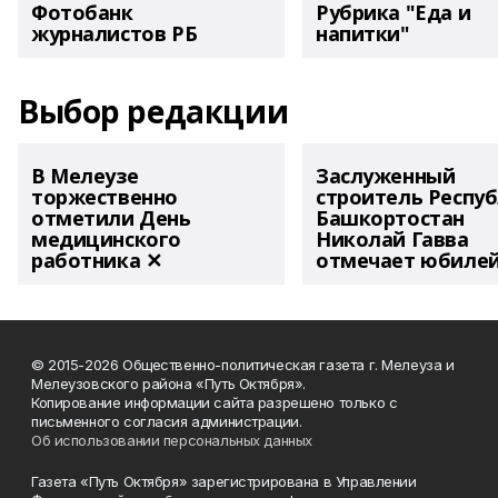
Фотобанк
Рубрика "Еда и
журналистов РБ
напитки"
Выбор редакции
В Мелеузе
Заслуженный
торжественно
строитель Респу
отметили День
Башкортостан
медицинского
Николай Гавва
работника ✕
отмечает юбиле
© 2015-2026 Общественно-политическая газета г. Мелеуза и
Мелеузовского района «Путь Октября».
Копирование информации сайта разрешено только с
письменного согласия администрации.
Об использовании персональных данных
Газета «Путь Октября» зарегистрирована в Управлении