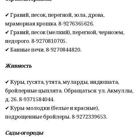
✔ Гравий, песок, перегной, зола, дрова,
мраморная крошка. 8-9276365626.
✔ Гравий, песок (мелкий), перегной, чернозем,
недорого. 8-9270810705.
✔ Банные печи. 8-9270844820.
Живность
✔ Куры, гусята, утята, муларды, индюшата,
бройлерные цыплята. Обращаться: ул. Акмуллы,
д. 26. 8-9371584044.
✔ Куры-молодки (белые и красные),
подрощенные бройлеры. 8-9272339653.
Сады-огороды