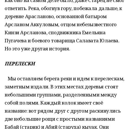
как оно на самом деле было, даже Старец не смог
ответить. Река, обогнув гору, побежала дальше, к
деревне Арасланово, основанной батыром
Арсланом Аккуловым, отцом небезызвестного
Кинзи Арсланова, сподвижника Емельяна
Пугачева и боевого товарища Салавата Юлаева.
Но это уже другая история.
ПЕРЕЛЕСКИ
Мы оставляем берега реки и идем к перелескам,
заметным издали. В этих местах деревья стоят
небольшими группами, разделенными между
собой полями. Каждый колок имеет своё
название: вот рядом друг с другом раскинулись
две небольшие рощи с простыми названиями
Бабай (старик) и Абий (старуха) кыуак. Они