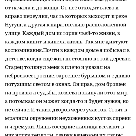
от начала и до конца. От неё отходят влево и
вправо переулки, часть которых выходит к реке
Нугуш, а другая к параллельно расположенной
улице. Каждый дом история чьей-то жизни, в
каждом кипит и кипела жизнь. Так мне диктуют
воспоминания.Почти в каждом доме я побывал в
детстве, когда ещё жил постоянно в этой деревне.
Старец толкнул меня в плечо и указал на
неброскоестроение, заросшее бурьяном и с давно
потухшим светом в окнах. Он прав, дом брошен
на произвол судьбы, хозяева покинули этот мир,
а потомкам он может когда-то и будет нужен, но
не сейчас. И таких дворов через участок. Стоят в
мрачном окружении неухоженных кустов сирени
и черёмухи. Лишь соседние жилища вселяют в
них нотку теплоты, озаряя вечерами их дворы,