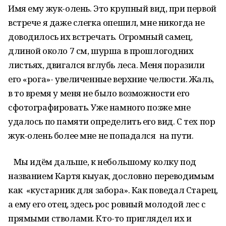
Имя ему жук-олень. Это крупный вид, при первой
встрече я даже слегка опешил, мне никогда не
доводилось их встречать. Огромный самец,
длиной около 7 см, шурша в прошлогодних
листьях, двигался вглубь леса. Меня поразили
его «рога»- увеличенные верхние челюсти. Жаль,
в то время у меня не было возможности его
сфотографировать. Уже намного позже мне
удалось по памяти определить его вид. С тех пор
жук-олень более мне не попадался на пути.
Мы идём дальше, к небольшому колку под
названием Картя кыуак, дословно переводимым
как «кустарник для забора». Как поведал Старец,
а ему его отец, здесь рос ровный молодой лес с
прямыми стволами. Кто-то приглядел их и