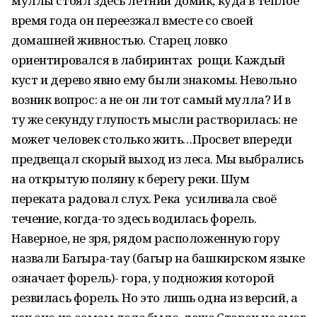
муллы стоял здесь летний домик, куда в тёплое
время года он переезжал вместе со своей
домашней живностью. Старец ловко
ориентировался в лабиринтах рощи. Каждый
куст и дерево явно ему были знакомы. Невольно
возник вопрос: а не он ли тот самый мулла? И в
ту же секунду глупость мысли растворилась: не
может человек столько жить…Просвет впереди
предвещал скорый выход из леса. Мы выбрались
на открытую поляну к берегу реки. Шум
переката радовал слух. Река усиливала своё
течение, когда-то здесь водилась форель.
Наверное, не зря, рядом расположенную гору
назвали Багыра-тау (багыр на башкирском языке
означает форель)- гора, у подножия которой
резвилась форель. Но это лишь одна из версий, а