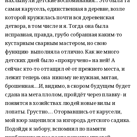
нахлынули детские воспоминания... Это была та
самая карусель, единственная в деревне, возле
которой кружилась почти вся деревенская
детвора, в том числе и я. Тогда она была
исправная, правда, грубо собранная каким-то
кустарным сварным мастером, но свою
функцию выполняла отлично. Как же много
детских дней было «прокручено» на ней! А
сейчас кто-то оттащил её от прежнего места, и
лежит теперь она никому не нужная, мятая,
брошенная.…И, видимо, в скором будущем будет
сдана на металлолом, пройдёт через плавку- и
появятся в хозяйствах людей новые вилы и
лопаты. Грустно.… Оторвавшись от карусели,
мой взор зацепился за изгородь детского садика.
Подойдя к забору, вспомнил по памяти