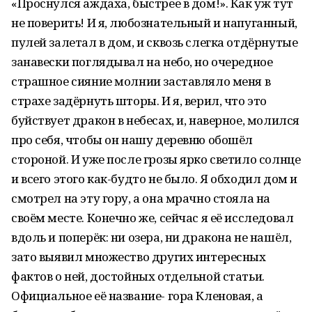
«Проснулся аждаха, быстрее в дом!». Как уж тут
не поверить! И я, любознательный и напуганный,
пулей залетал в дом, и сквозь слегка отдёрнутые
занавески поглядывал на небо, но очередное
страшное сияние молнии заставляло меня в
страхе задёрнуть шторы. И я, верил, что это
буйствует дракон в небесах, и, наверное, молился
про себя, чтобы он нашу деревню обошёл
стороной. И уже после грозы ярко светило солнце
и всего этого как-будто не было. Я обходил дом и
смотрел на эту гору, а она мрачно стояла на
своём месте. Конечно же, сейчас я её исследовал
вдоль и поперёк: ни озера, ни дракона не нашёл,
зато выявил множество других интересных
фактов о ней, достойных отдельной статьи.
Официальное её название- гора Кленовая, а