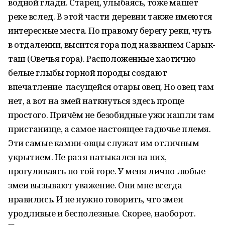
водной глади. Старец, улыбаясь, тоже машет
реке вслед. В этой части деревни также имеются
интересные места. По правому берегу реки, чуть
в отдалении, высится гора под названием Сарык-
таш (Овечья гора). Расположенные хаотично
белые глыбы горной породы создают
впечатление пасущейся отары овец. Но овец там
нет, а вот на змей наткнуться здесь проще
простого. Причём не безобидные ужи нашли там
пристанище, а самое настоящее гадючье племя.
Эти самые камни-овцы служат им отличным
укрытием. Не раз я натыкался на них,
прогуливаясь по той горе. У меня лично любые
змеи вызывают уважение. Они мне всегда
нравились. И не нужно говорить, что змеи
уродливые и бесполезные. Скорее, наоборот.