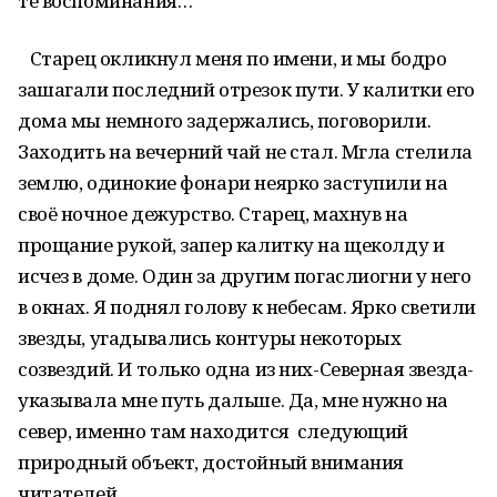
те воспоминания…
Старец окликнул меня по имени, и мы бодро
зашагали последний отрезок пути. У калитки его
дома мы немного задержались, поговорили.
Заходить на вечерний чай не стал. Мгла стелила
землю, одинокие фонари неярко заступили на
своё ночное дежурство. Старец, махнув на
прощание рукой, запер калитку на щеколду и
исчез в доме. Один за другим погаслиогни у него
в окнах. Я поднял голову к небесам. Ярко светили
звезды, угадывались контуры некоторых
созвездий. И только одна из них-Северная звезда-
указывала мне путь дальше. Да, мне нужно на
север, именно там находится следующий
природный объект, достойный внимания
читателей…