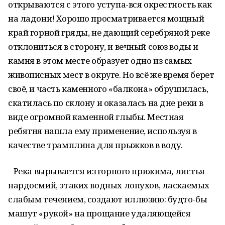
открываются с этого уступа-вся окрестность как
на ладони! Хорошо просматривается мощный
край горной гряды, не дающий серебряной реке
отклониться в сторону, и вечный союз воды и
камня в этом месте образует одно из самых
живописных мест в округе. Но всё же время берет
своё, и часть каменного «балкона» обрушилась,
скатилась по склону и оказалась на дне реки в
виде огромной каменной глыбы. Местная
ребятня нашла ему применение, используя в
качестве трамплина для прыжков в воду.
Река вырывается из горного прижима, листья
нардосмий, этаких водных лопухов, ласкаемых
слабым течением, создают иллюзию: будто-бы
машут «рукой» на прощание удаляющейся