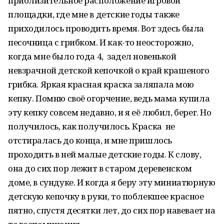
приблизительное расположение игровой
площадки, где мне в детские годы также
приходилось проводить время. Вот здесь была
песочница с грибком. И как-то неосторожно,
когда мне было года 4, задел новенькой
невзрачной детской кепочкой о край крашеного
грибка. Яркая красная краска заляпала мою
кепку. Помню своё огорчение, ведь мама купила
эту кепку совсем недавно, и я её любил, берег. Но
получилось, как получилось. Краска не
отстиралась до конца, и мне пришлось
проходить в ней малые детские годы. К слову,
она до сих пор лежит в старом деревенском
доме, в сундуке. И когда я беру эту миниатюрную
детскую кепочку в руки, то поблекшее красное
пятно, спустя десятки лет, до сих пор навевает на