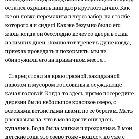
остался охранять наш двор круглогодично. Как
же он ловко перемахивал через забор, на столбе
которого я и сидел! Как же безумно было его
жаль, когда он бесследно исчез со двора в один
из зимних дней. Помню тот трепет в душе когда,
приехав проведать и покормить, мы не
обнаружили его на привычном месте…
Старец стоял на краю грязной, закиданной
навозом и мусором котловины и осуждающе
качал головой. Когда-то здесь, прямо посередине
деревни было небольшое красивое озеро, с
вековыми ветвистыми ивами по ее берегам. Мать
рассказывала, что в молодости они здесь
купались. Вода была мягкая и прозрачная. В мои
детские года это озеро тоже «вошло», но уже с