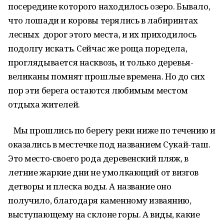
посередине которого находилось озеро. Бывало,
что лошади и коровы терялись в лабиринтах
лесных дорог этого места, и их приходилось
подолгу искать. Сейчас же роща поредела,
проглядывается насквозь, и только деревья-
великаны помнят прошлые времена. Но до сих
пор эти берега остаются любимым местом
отдыха жителей.
Мы прошлись по берегу реки ниже по течению и
оказались в местечке под названием Сукай-таш.
Это место-своего рода деревенский пляж, в
летние жаркие дни не умолкающий от визгов
детворы и плеска воды. А название оно
получило, благодаря каменному изваянию,
выступающему на склоне горы. А виды, какие