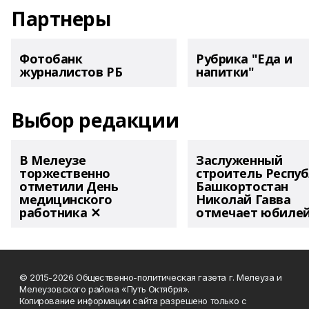
Партнеры
Фотобанк
Рубрика "Еда и
журналистов РБ
напитки"
Выбор редакции
В Мелеузе
Заслуженный
торжественно
строитель Респу
отметили День
Башкортостан
медицинского
Николай Гавва
работника ✕
отмечает юбиле
© 2015-2026 Общественно-политическая газета г. Мелеуза и
Мелеузовского района «Путь Октября».
Копирование информации сайта разрешено только с