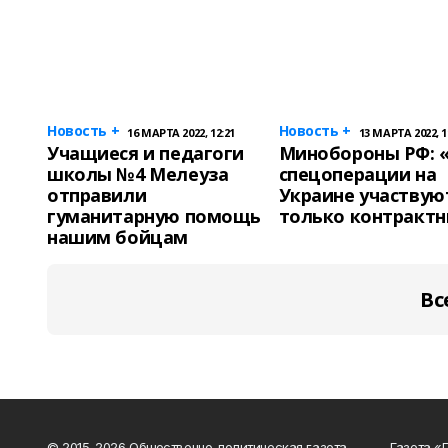
Новость +
Новость +
16 МАРТА 2022, 12:21
13 МАРТА 2022, 1
Учащиеся и педагоги
Минобороны РФ: 
школы №4 Мелеуза
спецоперации на
отправили
Украине участвую
гуманитарную помощь
только контрактн
нашим бойцам
Вс
© 2015-2026 Общественно-политическая газета
Газета «