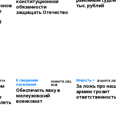
районным судом 
конституционной
йонов
тыс. рублей
обязанности
р
защищать Отечество
3
К сведению
Новость +
7:19
25 МАРТА 2022
30 МАРТА 2022,
населения
ом
05:08
За ложь про на
Обеспечить явку в
армию грозит
мелеузовский
е
ответственност
военкомат
влять