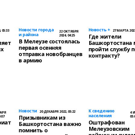
Новости города
Новость +
 05:33
27 МАРТА 2023
22 ОКТЯБРЯ
и района
2024, 04:25
Где жители
В Мелеузе состоялась
ляет
Башкортостана 
первая осенняя
их
пройти службу п
отправка новобранцев
контракту?
в армию
Новости
К сведению
20 ДЕКАБРЯ 2022, 05:22
ВАРЯ
4 
населения
0:07
Призывникам из
05:
риат
Оштрафован
Башкортостана важно
Мелеузовским
помнить о