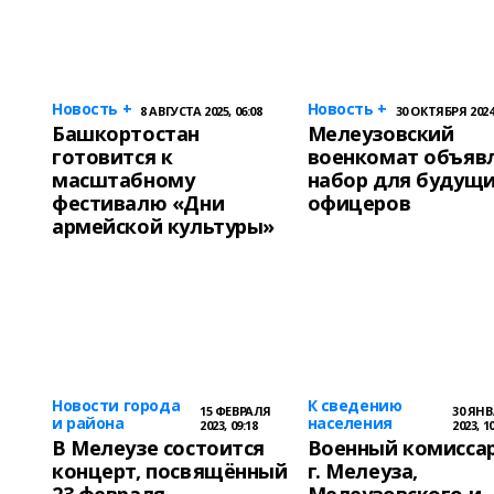
Новость +
Новость +
8 АВГУСТА 2025, 06:08
30 ОКТЯБРЯ 2024,
Башкортостан
Мелеузовский
готовится к
военкомат объяв
масштабному
набор для будущ
фестивалю «Дни
офицеров
армейской культуры»
Новости города
К сведению
15 ФЕВРАЛЯ
30 ЯН
и района
населения
2023, 09:18
2023, 1
В Мелеузе состоится
Военный комисса
концерт, посвящённый
г. Мелеуза,