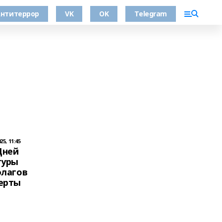
нтитеррор
VK
OK
Telegram
5, 11:45
Дней
туры
флагов
ерты