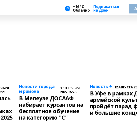
+16 °С
Подписаться
А
Облачно
на Дзен
Новости города
Новость +
12 АВГУСТА 202
ТЯБРЯ
3 СЕНТЯБРЯ
и района
3:28
2025, 05:26
В Уфе в рамках 
лась
В Мелеузе ДОСААФ
армейской куль
набирает курсантов на
пройдёт парад 
мках
бесплатное обучение
и большие конц
-2025
на категорию "С"