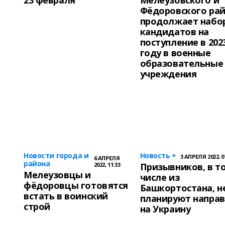
23 февраля
Мелеузовского и
Фёдоровского ра
продолжает набо
кандидатов на
поступление в 202
году в военные
образовательные
учреждения
Новости города и
Новость +
3 АПРЕЛЯ 2022, 0
6 АПРЕЛЯ
района
2022, 11:33
Призывников, в т
Мелеузовцы и
числе из
фёдоровцы готовятся
Башкортостана, н
встать в воинский
планируют напра
строй
на Украину