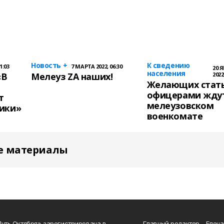
Новость +
К сведению
1:03
7 МАРТА 2022, 06:30
20 
населения
«В
Мелеуз ZA наших!
2022
Желающих стат
офицерами ждут
т
мелеузовском
ики»
военкомате
е материалы
Путь Октября» зарегистрирована в
Главный редактор - Елен