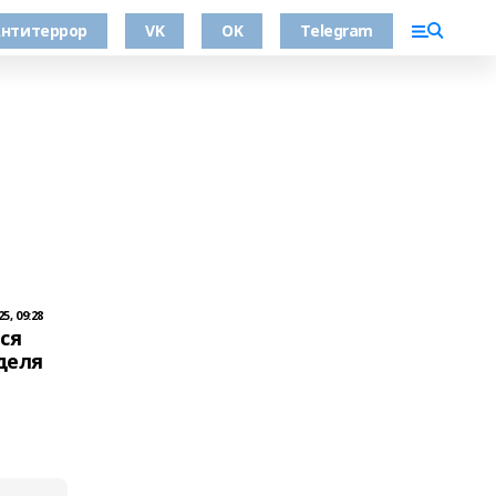
нтитеррор
VK
OK
Telegram
5, 09:28
ся
деля