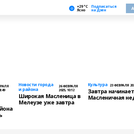
+29 °С
Подписаться
А
Ясно
на Дзен
Новости города
Культура
23 ФЕВРАЛЯ 202
ВРАЛЯ
26 ФЕВРАЛЯ
и района
8:49
2025, 10:12
Завтра начинает
Широкая Масленица в
Масленичная не
Мелеузе уже завтра
йона
ь